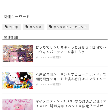
関連キーワード
コラボ
サンリオ
サンリオピューロランド
関連記事
おうちでサンリオキャラと話せる！自宅でハ
ロウィンパーティーを楽しもう
girlswalker編集部
＜運営再開＞「サンリオピューロランド」で
期間限定ショーを上演＆初日はオンライン上
映♪
girlswalker編集部
マイメロディ×ROLAND夢の対談が実現！マ
イメロ生誕45周年イベント＆限定グッズが盛