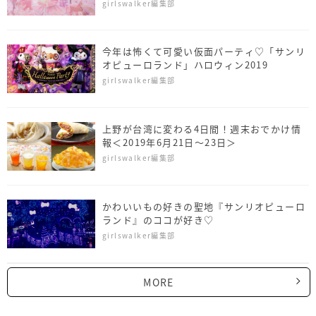
りだくさんすぎる
girlswalker編集部
今年は怖くて可愛い仮面パーティ♡「サンリ
オピューロランド」ハロウィン2019
girlswalker編集部
上野が台湾に変わる4日間！週末おでかけ情
報＜2019年6月21日～23日＞
girlswalker編集部
かわいいもの好きの聖地『サンリオピューロ
ランド』のココが好き♡
girlswalker編集部
MORE