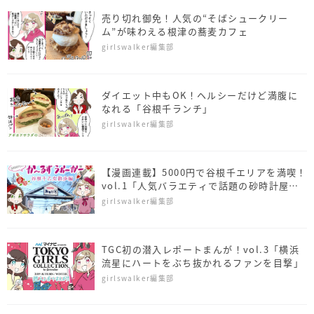
売り切れ御免！人気の“そばシュークリー
ム”が味わえる根津の蕎麦カフェ
girlswalker編集部
ダイエット中もOK！ヘルシーだけど満腹に
なれる「谷根千ランチ」
girlswalker編集部
【漫画連載】5000円で谷根千エリアを満喫！
vol.1「人気バラエティで話題の砂時計屋さ
ん」
girlswalker編集部
TGC初の潜入レポートまんが！vol.3「横浜
流星にハートをぶち抜かれるファンを目撃」
girlswalker編集部