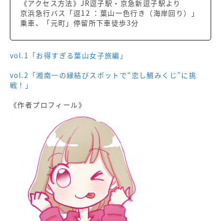
《アクセス方法》JR逗子駅・京急新逗子駅より
京浜急行バス
「逗12 ：葉山一色行き（海岸回り）」
乗車、「元町」停留所下車徒歩3分
vol.1「お得すぎる葉山女子旅編」
vol.2「湘南一の縁結びスポットで“恋し鯛みくじ”に挑
戦！」
《作者プロフィール》