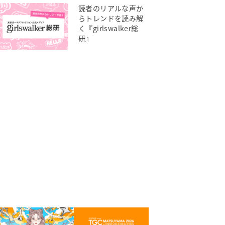
読者のリアルな声か
らトレンドを読み解
く『girlswalker総
研』