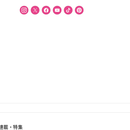
連載・特集