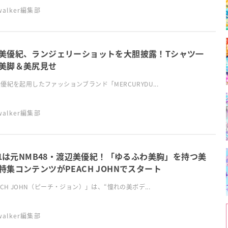
swalker編集部
美優紀、ランジェリーショットを大胆披露！Tシャツ一
美脚＆美尻見せ
優紀を起用したファッションブランド「MERCURYDU...
swalker編集部
l.1は元NMB48・渡辺美優紀！「ゆるふわ美胸」を持つ美
特集コンテンツがPEACH JOHNでスタート
ACH JOHN（ピーチ・ジョン）」は、“憧れの美ボデ...
swalker編集部