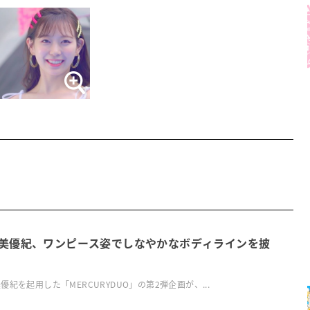
美優紀、ワンピース姿でしなやかなボディラインを披
優紀を起用した「MERCURYDUO」の第2弾企画が、...