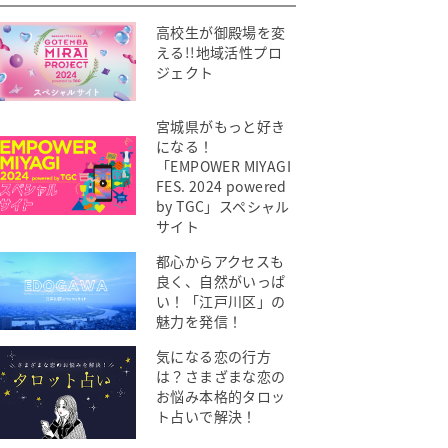
高校生が御殿場を変
える!!地域活性プロ
ジェクト
宮城県がもっと好き
になる！
「EMPOWER MIYAGI
FES. 2024 powered
by TGC」スペシャル
サイト
都心からアクセスも
良く、自然がいっぱ
い！「江戸川区」の
魅力を発信！
気になる恋の行方
は？さまざまな恋の
お悩み本格的タロッ
ト占いで解決！