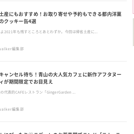
土産にもおすすめ！お取り寄せや予約もできる都内洋菓
のクッキー缶4選
よ2021年も残すところとあとわずか。今回は帰省土産に...
swalker編集部
キャンセル待ち！青山の大人気カフェに新作アフタヌー
ィが期間限定でお目見え
代表的CAFEレストラン「GingerGarden ...
swalker編集部