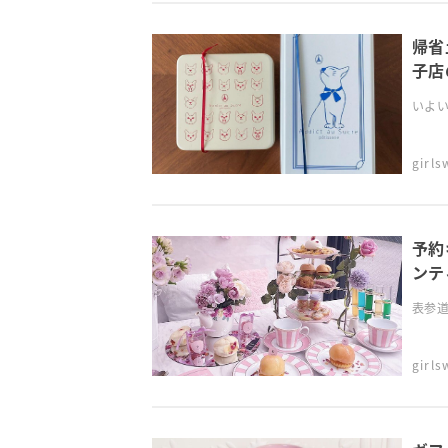
帰省
子店
いよい
girl
予約
ンテ
表参道の
girl