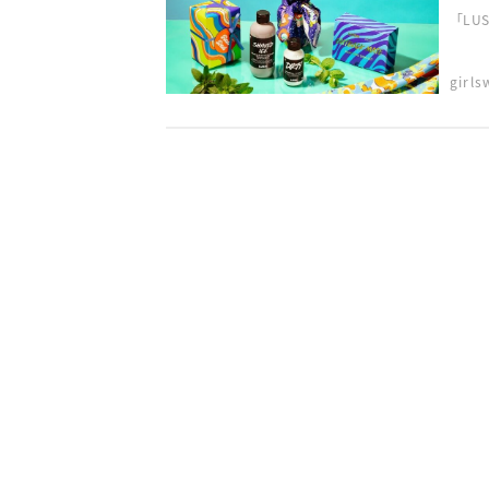
「LU
girl