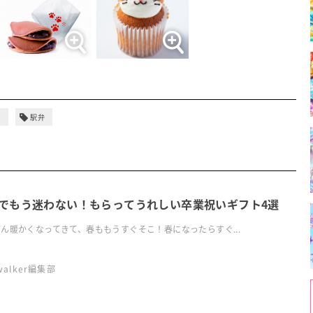
ツ
駅弁
でもう迷わない！もらってうれしい卒業祝いギフト4選
ん暖かくなってきて、春ももうすぐそこ！春になったらすぐ...
swalker編集部