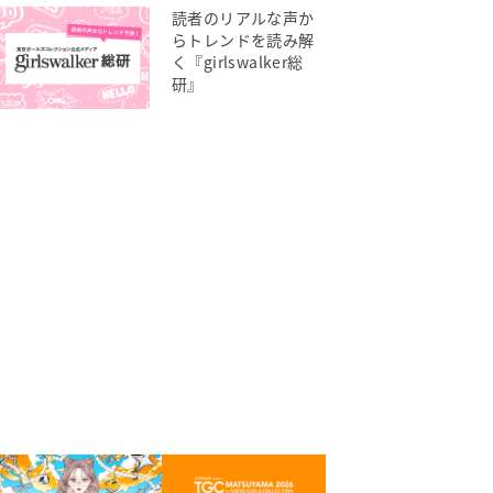
読者のリアルな声か
らトレンドを読み解
く『girlswalker総
研』