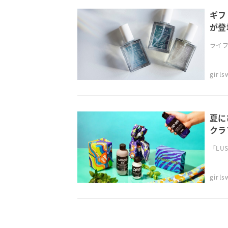
ギフ
が登
ライフ
girl
夏に
クラ
「LU
girl