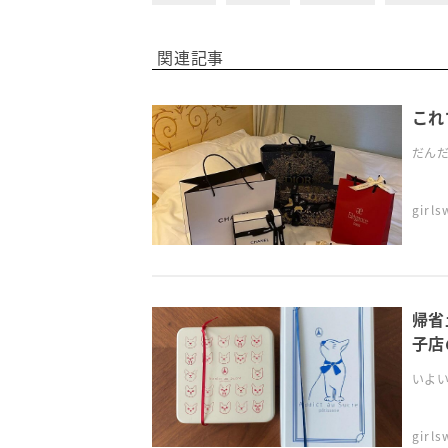
関連記事
これ
だんだ
girl
帰省
子店
いよい
girl