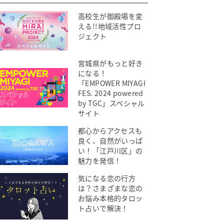
高校生が御殿場を変
える!!地域活性プロ
ジェクト
宮城県がもっと好き
になる！
「EMPOWER MIYAGI
FES. 2024 powered
by TGC」スペシャル
サイト
都心からアクセスも
良く、自然がいっぱ
い！「江戸川区」の
魅力を発信！
気になる恋の行方
は？さまざまな恋の
お悩み本格的タロッ
ト占いで解決！