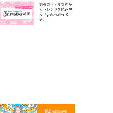
読者のリアルな声か
らトレンドを読み解
く『girlswalker総
研』