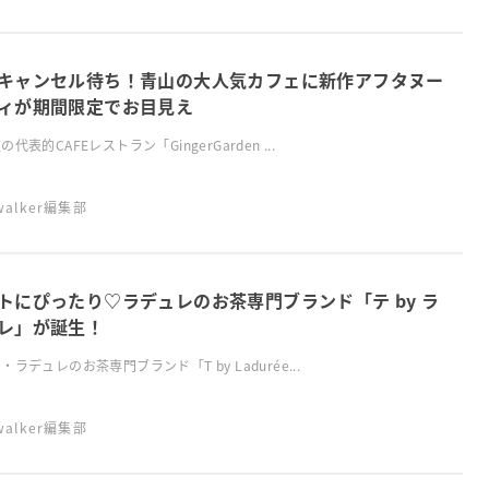
キャンセル待ち！青山の大人気カフェに新作アフタヌー
ィが期間限定でお目見え
代表的CAFEレストラン「GingerGarden ...
swalker編集部
トにぴったり♡ラデュレのお茶専門ブランド「テ by ラ
レ」が誕生！
・ラデュレのお茶専門ブランド「T by Ladurée...
swalker編集部