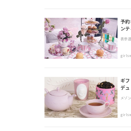
予約
ンテ
表参道の
girl
ギフ
デュ
メゾン
girl