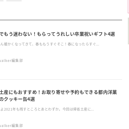
でもう迷わない！もらってうれしい卒業祝いギフト4選
ん暖かくなってきて、春ももうすぐそこ！春になったらすぐ...
swalker編集部
土産にもおすすめ！お取り寄せや予約もできる都内洋菓
のクッキー缶4選
よ2021年も残すところとあとわずか。今回は帰省土産に...
swalker編集部