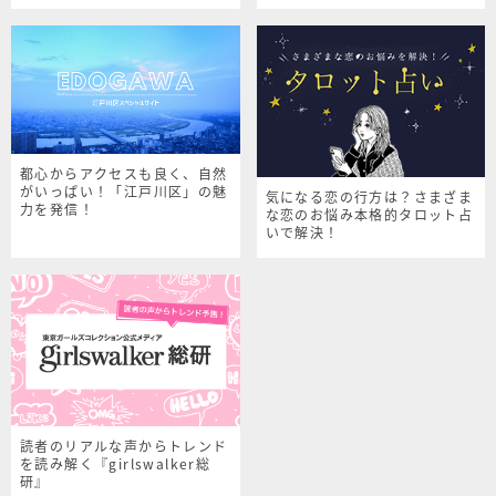
シャルサイト
都心からアクセスも良く、自然
がいっぱい！「江戸川区」の魅
気になる恋の行方は？さまざま
力を発信！
な恋のお悩み本格的タロット占
いで解決！
読者のリアルな声からトレンド
を読み解く『girlswalker総
研』