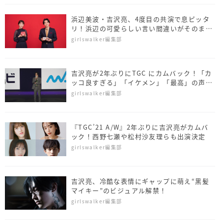
浜辺美波・吉沢亮、4度目の共演で息ピッタ
リ！浜辺の可愛らしい言い間違いがそのまま
OKに！？
girlswalker編集部
吉沢亮が2年ぶりにTGC にカムバック！「カ
ッコ良すぎる」「イケメン」「最高」の声
《TGC 2021 AW》
girlswalker編集部
『TGC’21 A/W』2年ぶりに吉沢亮がカムバ
ック！西野七瀬や松村沙友理らも出演決定
girlswalker編集部
吉沢亮、冷酷な表情にギャップに萌え“黒髪
マイキー”のビジュアル解禁！
girlswalker編集部