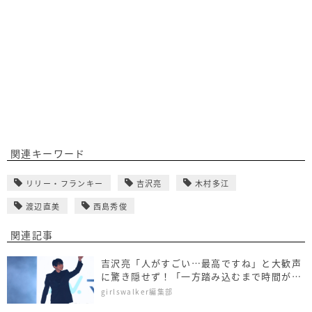
関連キーワード
リリー・フランキー
吉沢亮
木村多江
渡辺直美
西島秀俊
関連記事
吉沢亮「人がすごい…最高ですね」と大歓声
に驚き隠せず！「一方踏み込むまで時間がか
かるタイプ」と自己分析も
girlswalker編集部