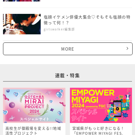
塩顔イケメン俳優大集合♡そもそも塩顔の特
徴って何！？
girlswalker編集部
MORE
連載・特集
高校生が御殿場を変える!!地域
宮城県がもっと好きになる！
活性プロジェクト
「EMPOWER MIYAGI FES.