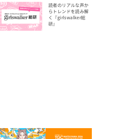
読者のリアルな声か
らトレンドを読み解
く『girlswalker総
研』