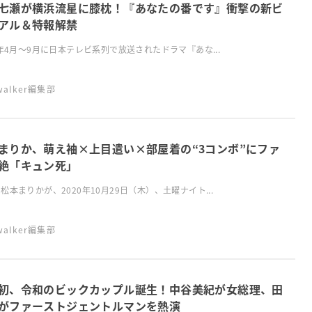
七瀬が横浜流星に膝枕！『あなたの番です』衝撃の新ビ
アル＆特報解禁
9年4月〜9月に日本テレビ系列で放送されたドラマ『あな...
swalker編集部
まりか、萌え袖×上目遣い×部屋着の“3コンボ”にファ
絶「キュン死」
松本まりかが、2020年10月29日（木）、土曜ナイト...
swalker編集部
初、令和のビックカップル誕生！中谷美紀が女総理、田
がファーストジェントルマンを熱演