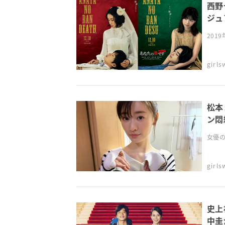
西野
ジュ
201
girl
松本
ン悶
女優の
girl
史上
中圭