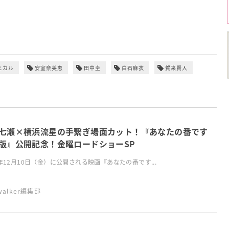
ヒカル
安室奈美恵
田中圭
白石麻衣
賀来賢人
七瀬×横浜流星の手繋ぎ場面カット！『あなたの番です
版』公開記念！金曜ロードショーSP
1年12月10日（金）に公開される映画『あなたの番です...
swalker編集部