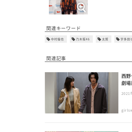
関連キーワード
中村倫也
乃木坂46
太賀
宇多田
関連記事
西野
劇場
202
girl