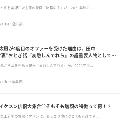
と中谷美紀がW主演の映画『総理の夫』が、2021年秋に...
swalker編集部
太鳳が4度目のオファーを受けた理由は、田中
?”裏”おとぎ話『哀愁しんでれら』の超重要人物として参
鳳が主演を務める映画『哀愁しんでれら』が、2021年早...
swalker編集部
イケメン俳優大集合♡そもそも塩顔の特徴って何！？
急上昇中の塩顔イケメンは、あっさり薄顔がとても素敵です...