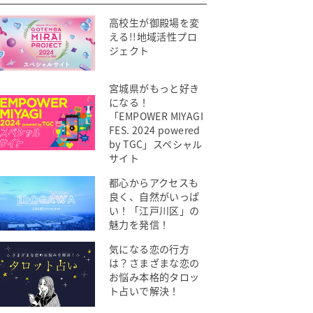
高校生が御殿場を変
える!!地域活性プロ
ジェクト
宮城県がもっと好き
になる！
「EMPOWER MIYAGI
FES. 2024 powered
by TGC」スペシャル
サイト
都心からアクセスも
良く、自然がいっぱ
い！「江戸川区」の
魅力を発信！
気になる恋の行方
は？さまざまな恋の
お悩み本格的タロッ
ト占いで解決！