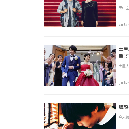
田中圭
girl
土屋
圭!
戦
土屋太
girl
塩顔
今人気