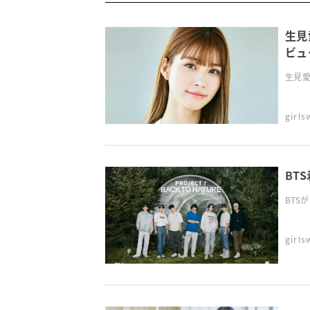
生見
ビュ
生見愛
girl
BT
BTS
girl