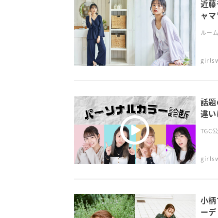
近藤
ャマ
ルーム
girl
話題
違い
TGC公
girl
小柄
ーデ