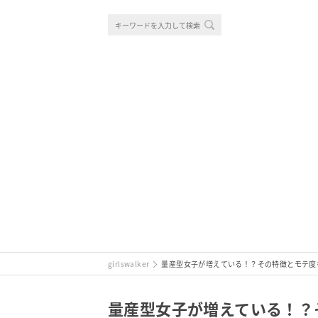
girlswalker
量産型女子が増えている！？その特徴とモテ度
量産型女子が増えている！？