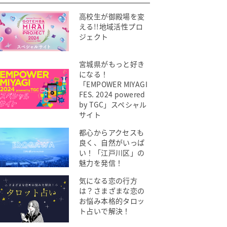
高校生が御殿場を変
える!!地域活性プロ
ジェクト
宮城県がもっと好き
になる！
「EMPOWER MIYAGI
FES. 2024 powered
by TGC」スペシャル
サイト
都心からアクセスも
良く、自然がいっぱ
い！「江戸川区」の
魅力を発信！
気になる恋の行方
は？さまざまな恋の
お悩み本格的タロッ
ト占いで解決！