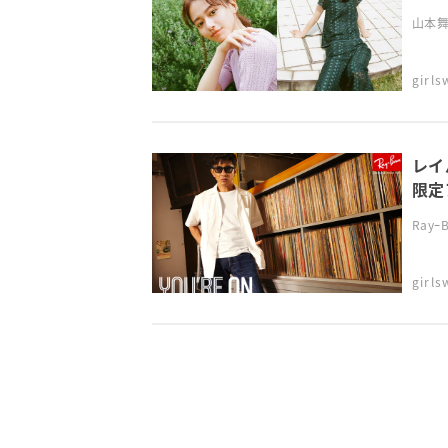
山本舞
girl
レイ
限定
Ray
girl