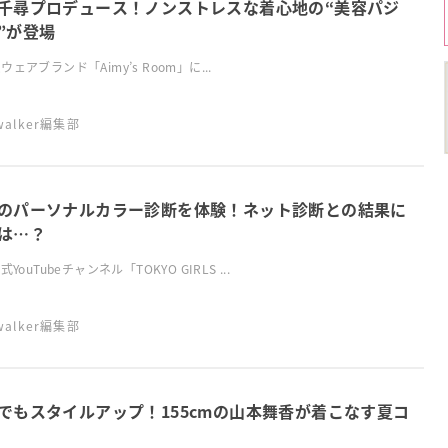
千尋プロデュース！ノンストレスな着心地の“美容パジ
”が登場
ウェアブランド「Aimy’s Room」に...
swalker編集部
のパーソナルカラー診断を体験！ネット診断との結果に
は…？
式YouTubeチャンネル「TOKYO GIRLS ...
swalker編集部
でもスタイルアップ！155cmの山本舞香が着こなす夏コ