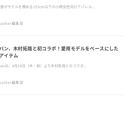
香がモデルを務める155cm以下の小柄女性向けアパレル...
swalker編集部
バン、木村拓哉と初コラボ！愛用モデルをベースにした
アイテム
ｰBanは、4月29日（木・祝）より木村拓哉とのコラボ...
swalker編集部