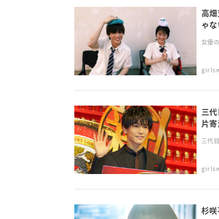
高畑充希＆岩
ゃな
女優の
girl
三代
片寄
三代目J 
girl
杉咲