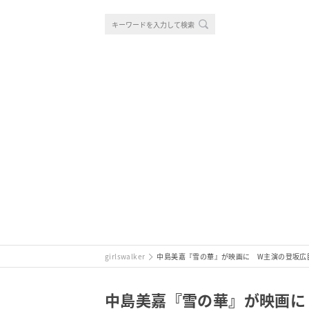
girlswalker
中島美嘉『雪の華』が映画に W主演の登坂広
中島美嘉『雪の華』が映画に