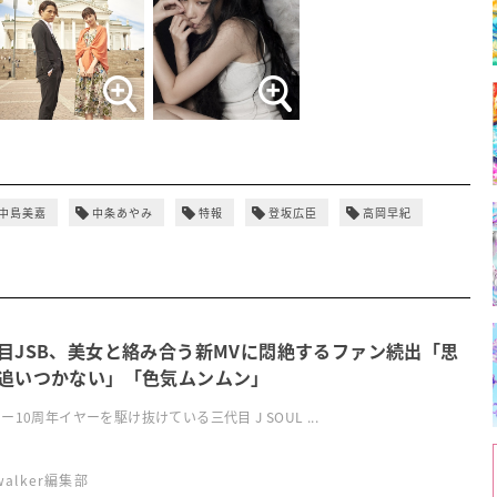
中島美嘉
中条あやみ
特報
登坂広臣
高岡早紀
目JSB、美女と絡み合う新MVに悶絶するファン続出「思
追いつかない」「色気ムンムン」
ー10周年イヤーを駆け抜けている三代目 J SOUL ...
swalker編集部