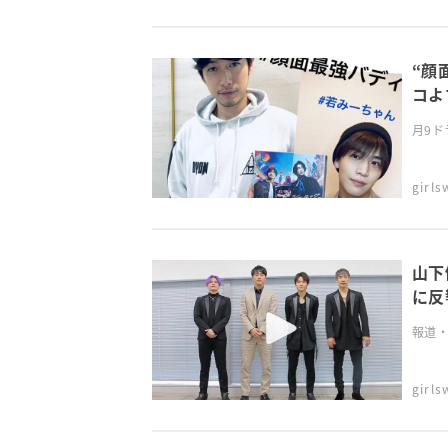
“顔
コよ
月9ド
girl
山下
に反
報道・
girl