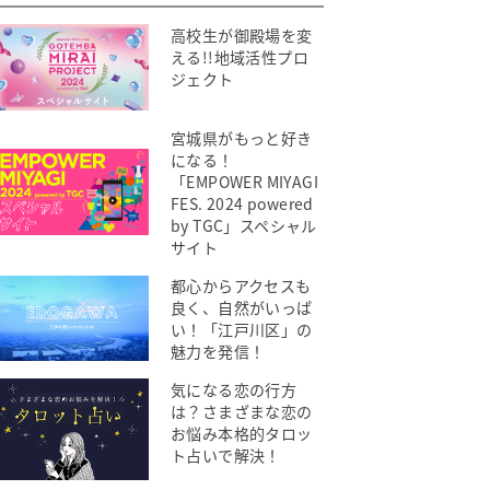
高校生が御殿場を変
える!!地域活性プロ
ジェクト
宮城県がもっと好き
になる！
「EMPOWER MIYAGI
FES. 2024 powered
by TGC」スペシャル
サイト
都心からアクセスも
良く、自然がいっぱ
い！「江戸川区」の
魅力を発信！
気になる恋の行方
は？さまざまな恋の
お悩み本格的タロッ
ト占いで解決！