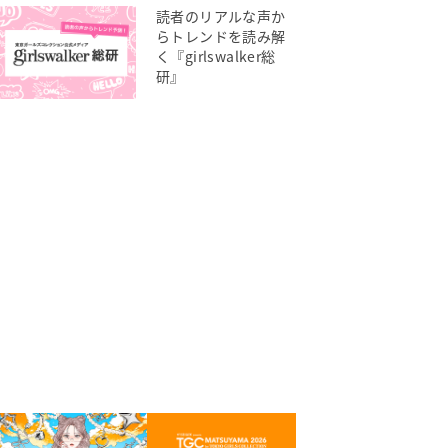
読者のリアルな声か
らトレンドを読み解
く『girlswalker総
研』