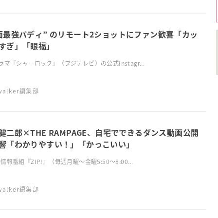
面最強バディ” のリモート2ショットにファン歓喜「カッ
すぎ」「眼福」
ラマ『シャーロック』（フジテレビ）の公式Instagr...
swalker編集部
健二郎×THE RAMPAGE、自宅でできるダンス動画公開
響「わかりやすい！」「かっこいい」
情報番組『ZIP!』（毎週月曜～金曜5:50～8:00...
swalker編集部