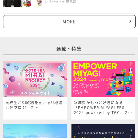
末”は…？
girlswalker編集部
MORE
連載・特集
高校生が御殿場を変える!!地域
宮城県がもっと好きになる！
活性プロジェクト
「EMPOWER MIYAGI FES.
2024 powered by TGC」スペ
シャルサイト