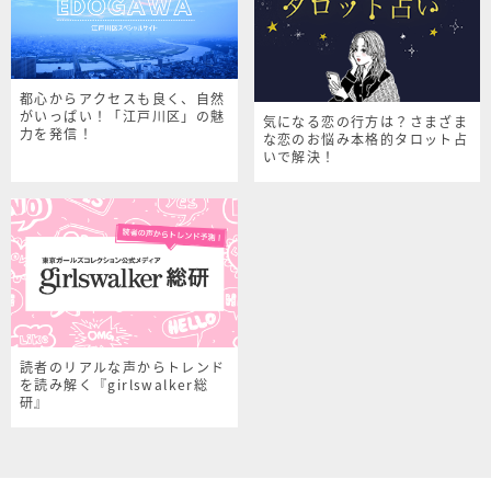
都心からアクセスも良く、自然
がいっぱい！「江戸川区」の魅
気になる恋の行方は？さまざま
力を発信！
な恋のお悩み本格的タロット占
いで解決！
読者のリアルな声からトレンド
を読み解く『girlswalker総
研』