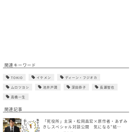
関連キーワード
TOKIO
イケメン
ディーン・フジオカ
ムロツヨシ
池井戸潤
深田恭子
長瀬智也
高橋一生
関連記事
「死役所」主演・松岡昌宏×原作者・あずみ
きしスペシャル対談公開 気になる“結