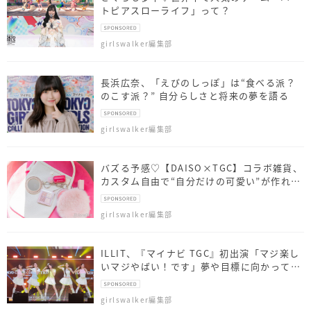
トピアスローライフ」って？
girlswalker編集部
長浜広奈、「えびのしっぽ」は“食べる派？
のこす派？” 自分らしさと将来の夢を語る
girlswalker編集部
バズる予感♡【DAISO×TGC】コラボ雑貨、
カスタム自由で“自分だけの可愛い”が作れち
ゃう！
girlswalker編集部
ILLIT、『マイナビ TGC』初出演「マジ楽し
いマジやばい！です」夢や目標に向かって頑
張る人々へメッセージも
girlswalker編集部