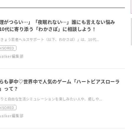
理がつらい…」「夜眠れない…」誰にも言えない悩み
10代に寄り添う「わかさぽ」に相談しよう！
きょう若者ヘルスサポート（以下、わかさぽ）」は、10代...
NSORED
swalker編集部
らも夢中♡世界中で人気のゲーム「ハートピアスローラ
」って？
りと自由な生活シミュレーションを楽しみたい人や、癒しや...
NSORED
swalker編集部