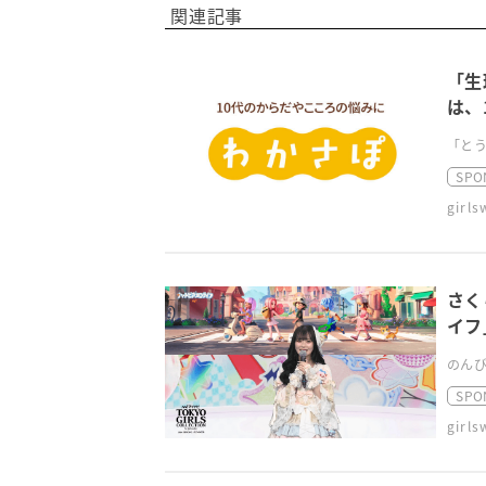
関連記事
「生
は、
「とう
SPO
girl
さく
イフ
のんび
SPO
girl