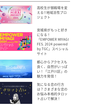
高校生が御殿場を変
える!!地域活性プロ
ジェクト
宮城県がもっと好き
になる！
「EMPOWER MIYAGI
FES. 2024 powered
by TGC」スペシャル
サイト
都心からアクセスも
良く、自然がいっぱ
い！「江戸川区」の
魅力を発信！
気になる恋の行方
は？さまざまな恋の
お悩み本格的タロッ
ト占いで解決！