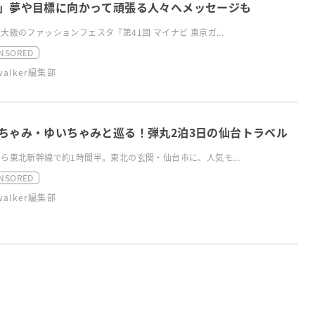
」夢や目標に向かって頑張る人々へメッセージも
大級のファッションフェスタ『第41回 マイナビ 東京ガ...
NSORED
swalker編集部
ちゃみ・ゆいちゃみと巡る！弾丸2泊3日の仙台トラベル
ら東北新幹線で約1時間半。東北の玄関・仙台市に、人気モ...
NSORED
swalker編集部