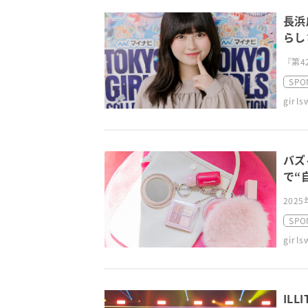
長浜
らし
『第4
SPO
girl
バズ
で“
202
SPO
girl
IL