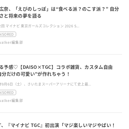
広奈、「えびのしっぽ」は“食べる派？のこす派？” 自分
さと将来の夢を語る
2回 マイナビ 東京ガールズコレクション 2026 S...
NSORED
swalker編集部
る予感♡【DAISO×TGC】コラボ雑貨、カスタム自由
自分だけの可愛い”が作れちゃう！
5年9月6日（土）、さいたまスーパーアリーナにて史上最...
NSORED
swalker編集部
LIT、『マイナビ TGC』初出演「マジ楽しいマジやばい！