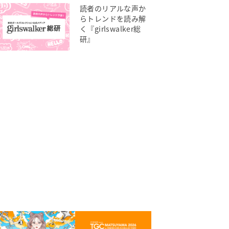
読者のリアルな声か
らトレンドを読み解
く『girlswalker総
研』