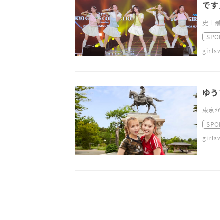
です
史上最
SPO
girl
ゆう
東京か
SPO
girl